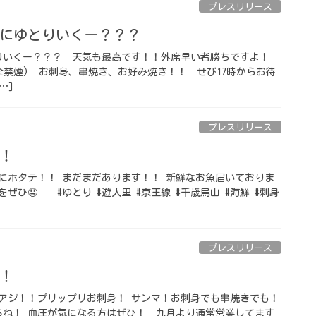
プレスリリース
にゆとりいくー？？？
いくー？？？ 天気も最高です！！外席早い者勝ちですよ！
全禁煙) お刺身、串焼き、お好み焼き！！ せび17時からお待
…]
プレスリリース
！
蠣にホタテ！！ まだまだあります！！ 新鮮なお魚届いておりま
ぜひ🤤 #ゆとり #遊人里 #京王線 #千歳烏山 #海鮮 #刺身
プレスリリース
！
アジ！！プリップリお刺身！ サンマ！お刺身でも串焼きでも！
ね！ 血圧が気になる方はぜひ！ 九月より通常営業してます