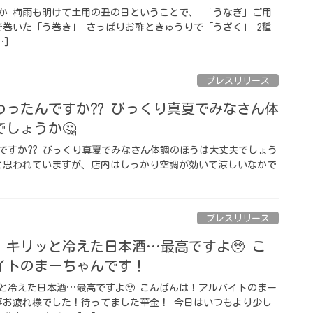
か 梅雨も明けて土用の丑の日ということで、 「うなぎ」ご用
で巻いた「う巻き」 さっぱりお酢ときゅうりで「うざく」 2種
…]
プレスリリース
わったんですか⁇ びっくり真夏でみなさん体
しょうか🤔
ですか⁇ びっくり真夏でみなさん体調のほうは大丈夫でしょう
いと思われていますが、店内はしっかり空調が効いて涼しいなかで
プレスリリース
キリッと冷えた日本酒…最高ですよ🥹 こ
イトのまーちゃんです！
と冷えた日本酒…最高ですよ🥹 こんばんは！アルバイトのまー
事お疲れ様でした！待ってました華金！ 今日はいつもより少し