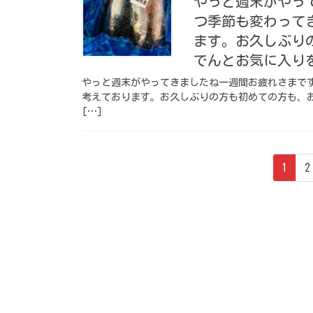
やっと週末がやって
つ季節も変わって
ます。お久しぶり
でんとお気に入りを
やっと週末がやってきましたね️一週間お疲れさまで
考えております。お久しぶりの方も初めての方も、
[…]
投
ペ
1
2
稿
ー
ジ
の
ペ
ー
ジ
送