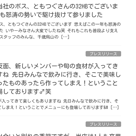
社のボス、ともつぐさんの32HBでございま
年も怒涛の勢いで駆け抜けて参りました
ス、ともつぐさんの32HBでございます 思えばこの一年も怒涛の
た いやーみなさん大変でしたね笑 それもこれも普段より支え
スタッフのみんな、千歳烏山の […]
プレスリリース
反面、新しいメンバーや旬の食材が入ってき
すね 先日みんなで飲みに行き、そこで美味し
ったものあったら作ってしまえ！ということ
しております‍♂️笑
が入ってきて楽しくもありますね 先日みんなで飲みに行き、そ
まえ！ということでメニューにも登場しております‍&# […]
プレスリリース