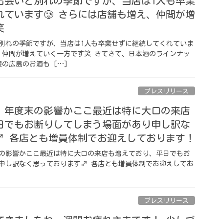
出会いと別れの季節ですが、当店は1人も卒業
ています🥲 さらには店舗も増え、仲間が増
笑
別れの季節ですが、当店は1人も卒業せずに継続してくれていま
え、仲間が増えていく一方です笑 さてさて、日本酒のラインナッ
の広島のお酒も […]
プレスリリース
、年度末の影響かここ最近は特に大口の来店
日でもお断りしてしまう場面があり申し訳な
♂️ 各店とも増員体制でお迎えしております！
の影響かここ最近は特に大口の来店も増えており、平日でもお
申し訳なく思っております‍♂️ 各店とも増員体制でお迎えしてお
プレスリリース