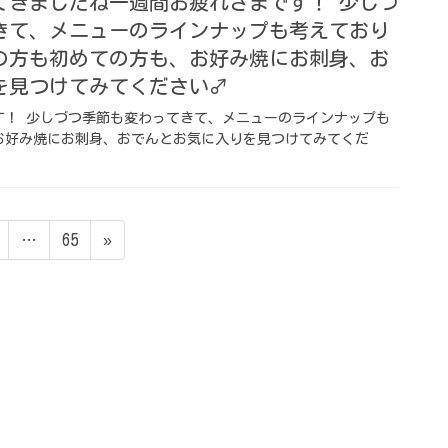
きましたね️一週間お疲れさまです！ 少しづ
きて、メニューのラインナップも考えており
の方も初めての方も、お好み焼にお刺身、お
見つけてみてください‍♂️
す！ 少しづつ季節も変わってきて、メニューのラインナップも
お好み焼にお刺身、おでんとお気に入りを見つけてみてくだ
ペ
ペ
…
65
»
ー
ー
ジ
ジ