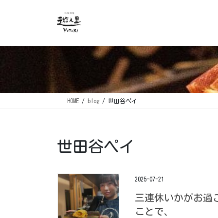
コ
ナ
ン
ビ
テ
ゲ
ン
ー
ツ
シ
に
ョ
移
ン
動
に
移
HOME
blog
世田谷ペイ
動
世田谷ペイ
2025-07-21
三連休いかがお過
ことで、