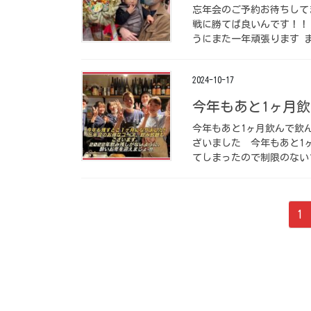
忘年会のご予約お待ちして
戦に勝てば良いんです！！
うにまた一年頑張ります ま
2024-10-17
今年もあと1ヶ月️
今年もあと1ヶ月️飲んで飲
ざいました ⁡ 今年もあと
てしまったので制限のない12
投
ペ
1
稿
ー
ジ
の
ペ
ー