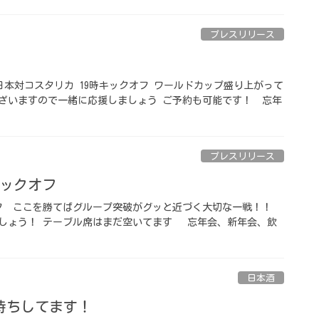
プレスリリース
(日)日本対コスタリカ 19時キックオフ️ ワールドカップ盛り上がって
ざいますので一緒に応援しましょう ご予約も可能です！ ⁡ 忘年
プレスリリース
クオフ️ ⁡
️ ⁡ ここを勝てばグループ突破がグッと近づく大切な一戦！！
ょう！ テーブル席はまだ空いてます️ ⁡ ⁡ 忘年会、新年会、飲
日本酒
ちしてます！ ⁡