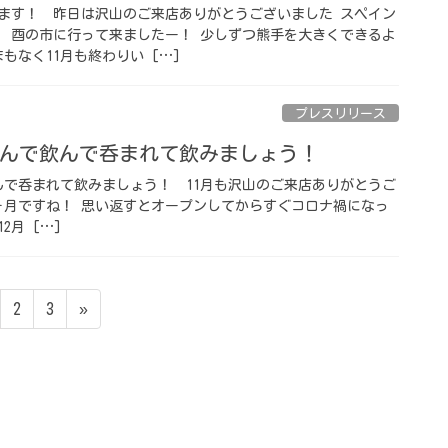
ます！ ⁡ 昨日は沢山のご来店ありがとうございました スペイン
 ⁡ 酉の市に行って来ましたー！ 少しずつ熊手を大きくできるよ
もなく11月も終わりい […]
プレスリリース
飲んで飲んで呑まれて飲みましょう！ ⁡
んで呑まれて飲みましょう！ ⁡ 11月も沢山のご来店ありがとうご
1ヶ月ですね！ 思い返すとオープンしてからすぐコロナ禍になっ
月 […]
ペ
ペ
2
3
»
ー
ー
ジ
ジ