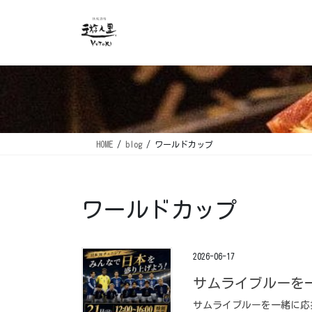
コ
ナ
ン
ビ
テ
ゲ
ン
ー
ツ
シ
に
ョ
移
ン
動
に
移
HOME
blog
ワールドカップ
動
ワールドカップ
2026-06-17
サムライブルーを一
サムライブルーを一緒に応援し