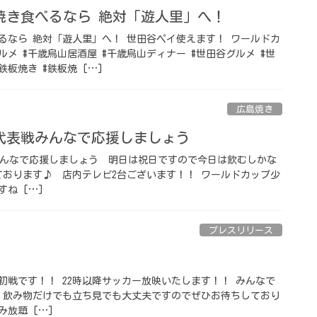
焼き食べるなら 絶対「遊人里」へ！
るなら 絶対「遊人里」へ！ 世田谷ペイ使えます！ ワールドカ
ルメ #千歳烏山居酒屋 #千歳烏山ディナー #世田谷グルメ #世
鉄板焼き #鉄板焼 […]
広島焼き
代表戦みんなで応援しましょう️ ⁡
みんなで応援しましょう️ ⁡ 明日は祝日ですので今日は飲むしかな
おります♪ ⁡ 店内テレビ2台ございます！！ ワールドカップ少
ね […]
プレスリリース
た初戦です！！ 22時以降サッカー放映いたします！！ みんなで
 飲み物だけでも立ち見でも大丈夫ですのでぜひお待ちしており
み放題 […]