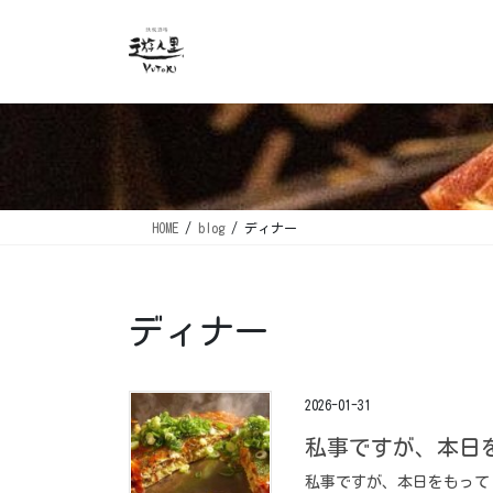
コ
ナ
ン
ビ
テ
ゲ
ン
ー
ツ
シ
に
ョ
移
ン
動
に
移
HOME
blog
ディナー
動
ディナー
2026-01-31
私事ですが、本日
私事ですが、本日をもって