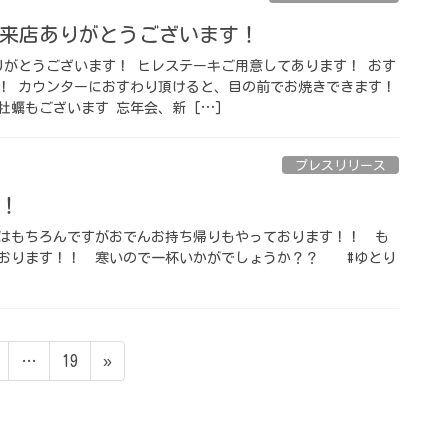
ご来店ありがとうございます！
りがとうございます！ ヒレステーキご用意してあります！ おす
！ カウンターにおすわり頂けると、目の前でお焼きできます！
蠣もございます 忘年会、新 […]
プレスリリース
！
はもちろんですがおでんお持ち帰りもやっております！！ も
おります！！ 寒いので一杯いかがでしょうか？？ #ゆとり
ペ
ペ
…
19
»
ー
ー
ジ
ジ