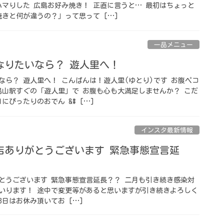
ハマりした 広島お好み焼き！ 正直に言うと… 最初はちょっと
きと何が違うの？」って思って […]
一品メニュー
なりたいなら？ 遊人里へ！
なら？ 遊人里へ！ こんばんは！遊人里(ゆとり)です お腹ペコ
烏山駅すぐの「遊人里」で お腹も心も大満足しませんか？ こだ
にぴったりのおでん &# […]
インスタ最新情報
店ありがとうございます 緊急事態宣言延
とうございます 緊急事態宣言延長？？ 二月も引き続き感染対
いります！ 途中で変更等があると思いますが引き続きよろしく
3日はお休み頂いてお […]