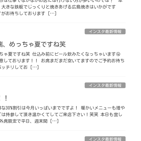
日は仕事でなかなかお店には行けない方が多いいのでは？ 本
 大きな鉄板でじっくりと焼きあげる広島焼きはいかがです
がお待ちしております […]
インスタ最新情報
端、めっちゃ夏ですね笑
っちゃ夏ですね笑 仕込み前にビール飲みたくなっちゃいます🤤
意しております！！ お席まだまだ空いてますのでご予約お待ち
ッチリしてお […]
インスタ最新情報
！！
お得な30%割引は今月いっぱいまでですよ！ 暖かいメニューも増や
どは持参して頂き温かくてしてご来店下さい！笑笑 本日も宜し
限定で平日、週末関 […]
インスタ最新情報