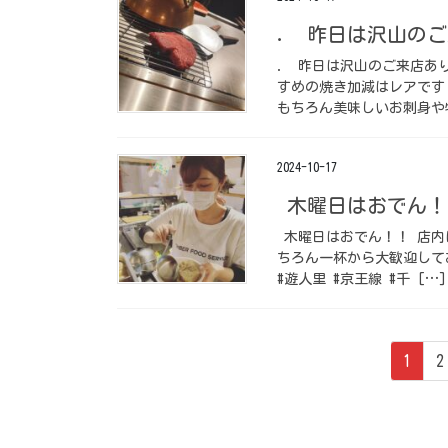
． 昨日は沢山の
． 昨日は沢山のご来店あ
すめの焼き加減はレアです
もちろん美味しいお刺身や牡
2024-10-17
木曜日はおでん！
木曜日はおでん！！ 店内
ちろん一杯から大歓迎して
#遊人里 #京王線 #千 […]
投
ペ
1
2
稿
ー
ジ
の