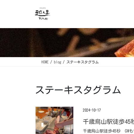
コ
ナ
ン
ビ
テ
ゲ
ン
ー
ツ
シ
に
ョ
移
ン
動
に
移
HOME
blog
ステーキスタグラム
動
ステーキスタグラム
2024-10-17
千歳烏山駅徒歩45秒️
千歳烏山駅徒歩45秒️ ⁡