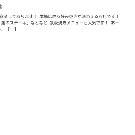
 ⁡
 GWも営業しております！ 本場広島お好み焼きが味わえるお店です！
「鮑のステーキ」などなど 鉄板焼きメニューも人気です！ お一
、 […]