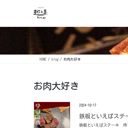
コ
ナ
ン
ビ
テ
ゲ
ン
ー
ツ
シ
に
ョ
移
ン
動
に
移
HOME
blog
お肉大好き
動
お肉大好き
2024-10-17
鉄板といえばステー
鉄板といえばステーキ ⁡ 