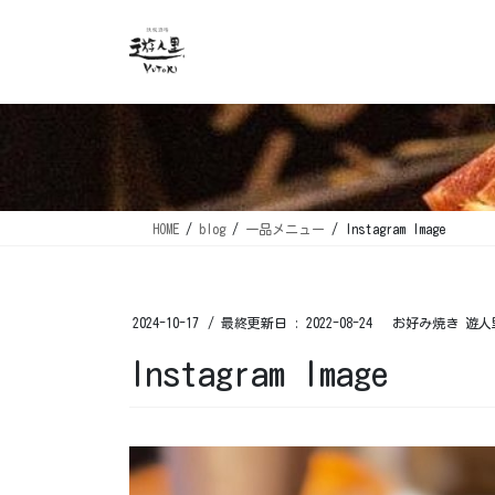
コ
ナ
ン
ビ
テ
ゲ
ン
ー
ツ
シ
に
ョ
移
ン
動
に
移
HOME
blog
一品メニュー
Instagram Image
動
2024-10-17
/ 最終更新日 :
2022-08-24
お好み焼き 遊人
Instagram Image