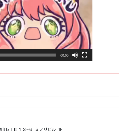
00:05
南烏山５丁目１３−６ ミノリビル 1F