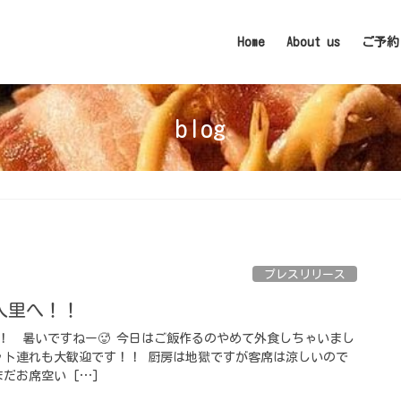
Home
About us
ご予約
blog
プレスリリース
里へ！！ ⁡
 ⁡ 暑いですねー🥵 今日はご飯作るのやめて外食しちゃいまし
ット連れも大歓迎です！！ 厨房は地獄ですが客席は涼しいので
だお席空い […]