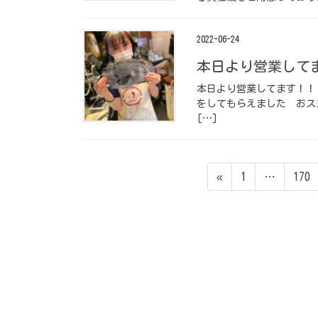
2022-06-24
本日より営業してま
本日より営業してます！！
をしてもらえました ⁡ おス
[…]
投
ペ
ペ
«
1
…
170
稿
ー
ー
ジ
ジ
の
ペ
ー
ジ
送