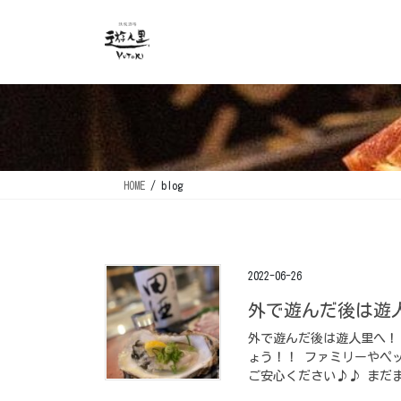
コ
ナ
ン
ビ
テ
ゲ
ン
ー
ツ
シ
に
ョ
移
ン
動
に
移
HOME
blog
動
2022-06-26
外で遊んだ後は遊人
外で遊んだ後は遊人里へ！！
ょう！！ ファミリーやペ
ご安心ください♪♪ まだま