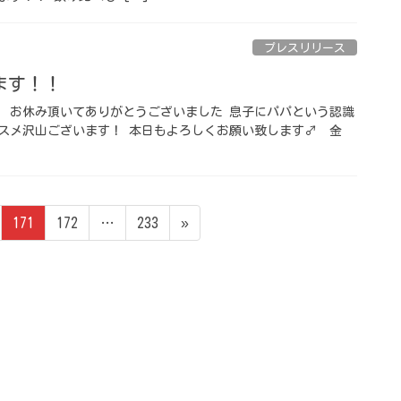
プレスリリース
す！！ ⁡
 ⁡ お休み頂いてありがとうございました 息子にパパという認識
スメ沢山ございます！ 本日もよろしくお願い致します‍♂️ ⁡ 金
ペ
ペ
ペ
171
172
…
233
»
ー
ー
ー
ジ
ジ
ジ