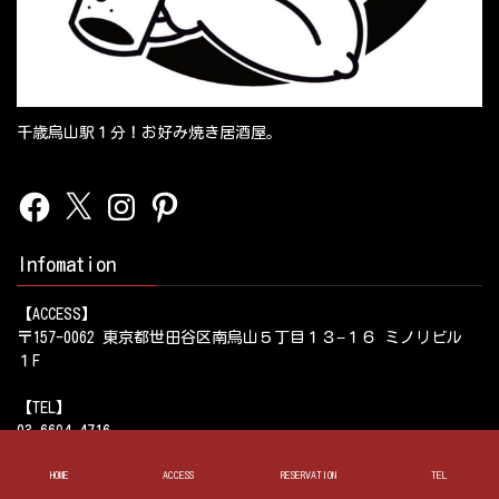
千歳烏山駅１分！お好み焼き居酒屋。
Facebook
X
Instagram
Pinterest
Infomation
【ACCESS】
〒157-0062 東京都世田谷区南烏山５丁目１３−１６ ミノリビル
１F
【TEL】
03-6694-4716
HOME
ACCESS
RESERVATION
TEL
【営業時間】