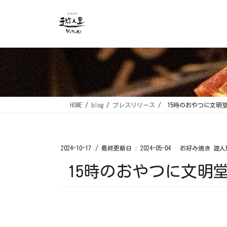
コ
ナ
ン
ビ
テ
ゲ
ン
ー
ツ
シ
に
ョ
移
ン
動
に
移
HOME
blog
プレスリリース
15時のおやつに文明
動
2024-10-17
/ 最終更新日 :
2024-05-04
お好み焼き 遊人
15時のおやつに文明