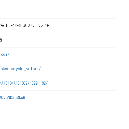
烏山5-13-6 ミノリビル 1F
き
.com/
/okonomiyaki_yutori/
/A1318/A131809/13291182/
KQVaND3aSkw6