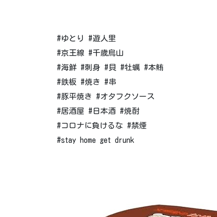
#ゆとり #遊人里
#京王線 #千歳烏山
#海鮮 #刺身 #貝 #牡蠣 #本鮪
#鉄板 #焼き #串
#豚平焼き #オタフクソース
#居酒屋 #日本酒 #焼酎
#コロナに負けるな #禁煙
#stay home get drunk