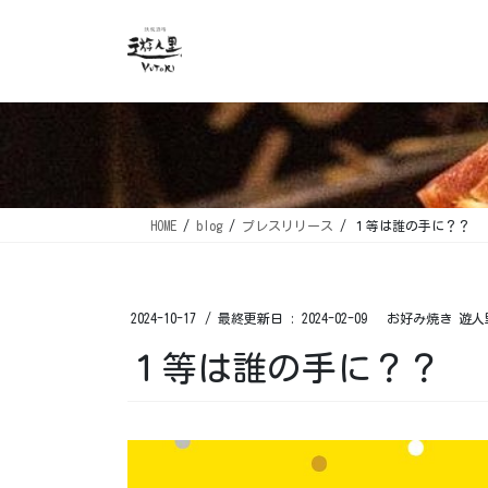
コ
ナ
ン
ビ
テ
ゲ
ン
ー
ツ
シ
に
ョ
移
ン
動
に
移
HOME
blog
プレスリリース
１等は誰の手に？？ ⁡
動
2024-10-17
/ 最終更新日 :
2024-02-09
お好み焼き 遊人
１等は誰の手に？？ ⁡