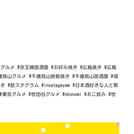
！
線グルメ #京王線居酒屋 #お好み焼き #広島焼き #広島
歳烏山グルメ #千歳烏山鉄板焼き #千歳烏山居酒屋 #個
 #飲スタグラム #insetagayam #日本酒好きな人と繋
京グルメ #世田谷グルメ #okonomi #おこ飲み #世