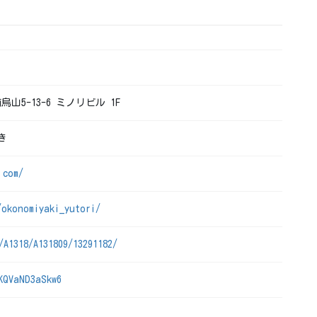
烏山5-13-6 ミノリビル 1F
き
.com/
/okonomiyaki_yutori/
/A1318/A131809/13291182/
KQVaND3aSkw6