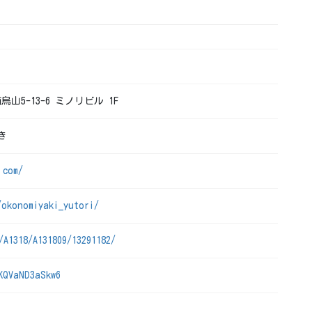
烏山5-13-6 ミノリビル 1F
き
.com/
/okonomiyaki_yutori/
/A1318/A131809/13291182/
KQVaND3aSkw6