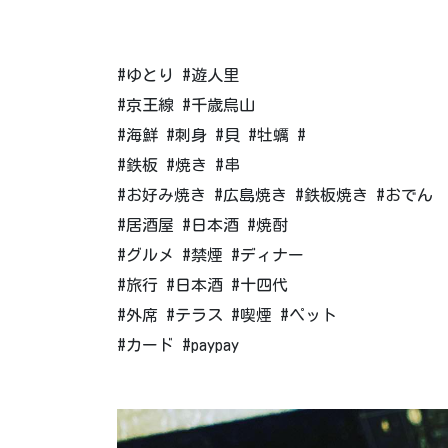
#ゆとり #遊人里
#京王線 #千歳烏山
#海鮮 #刺身 #貝 #牡蠣 #
#鉄板 #焼き #串
#お好み焼き #広島焼き #鉄板焼き #おでん
#居酒屋 #日本酒 #焼酎
#グルメ #禁煙 #ディナー
#旅行 #日本酒 #十四代
#外席 #テラス #喫煙 #ペット
#カード #paypay