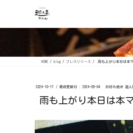
コ
ナ
ン
ビ
テ
ゲ
ン
ー
ツ
シ
に
ョ
移
ン
動
に
移
HOME
blog
プレスリリース
雨も上がり本日は本マ
動
2024-10-17
/ 最終更新日 :
2024-05-04
お好み焼き 遊人
雨も上がり本日は本マ