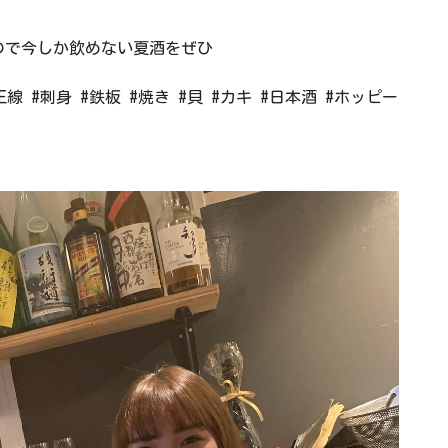
ので今しか飲めない夏酒をぜひ
 #刺身 #鉄板 #焼き #貝 #カキ #日本酒 #ホッピー