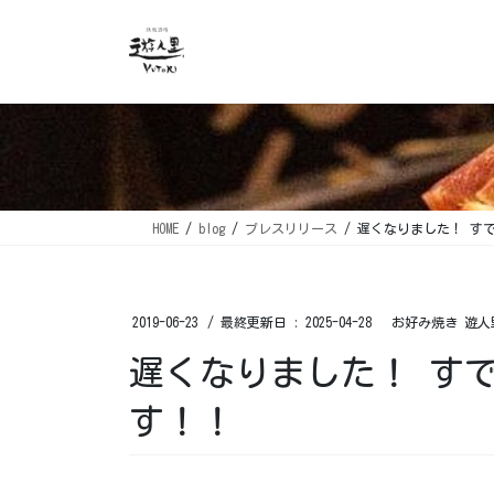
コ
ナ
ン
ビ
テ
ゲ
ン
ー
ツ
シ
に
ョ
移
ン
動
に
移
HOME
blog
プレスリリース
遅くなりました！ す
動
2019-06-23
/ 最終更新日 :
2025-04-28
お好み焼き 遊人
遅くなりました！ す
す！！