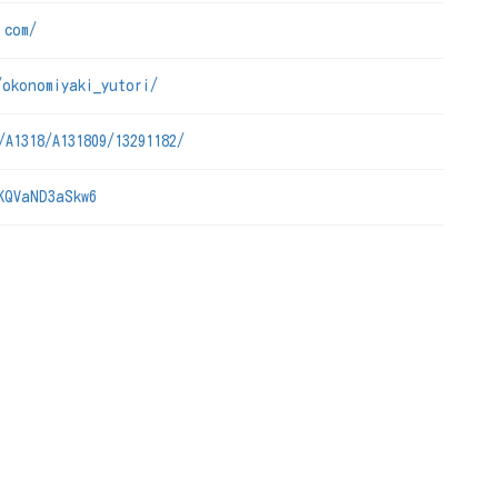
.com/
/okonomiyaki_yutori/
/A1318/A131809/13291182/
KQVaND3aSkw6