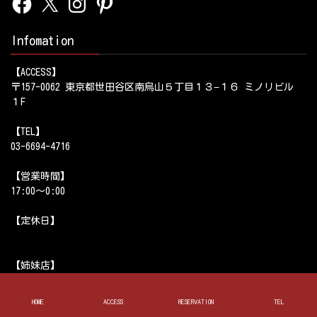
Infomation
【ACCESS】
〒157-0062 東京都世田谷区南烏山５丁目１３−１６ ミノリビル
１F
【TEL】
03-6694-4716
【営業時間】
17:00～0:00
【定休日】
【姉妹店】
ゆとり 上北沢店
酒場ゆとり 五反田店
HOME
ACCESS
RESERVATION
TEL