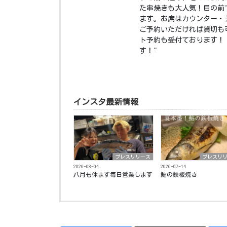
た串焼きも大人気！目の前
ます。お席はカウンター・
ご予約いただければ貸切も
ト予約も受付ております！ 
す！"
インスタ最新情報
プレスリリース
プレスリ
2026-08-04
2026-07-14
八月も休まず毎日営業します️
鮎の鉄板焼き ⁡