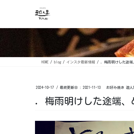
コ
ナ
ン
ビ
テ
ゲ
ン
ー
ツ
シ
に
ョ
移
ン
動
に
移
HOME
blog
インスタ最新情報
. 梅雨明けした途
動
2024-10-17
/ 最終更新日 :
2021-11-13
お好み焼き 遊人
. 梅雨明けした途端