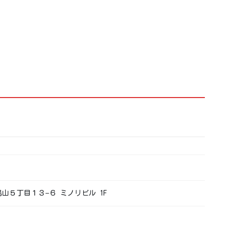
南烏山５丁目１３−６ ミノリビル 1F