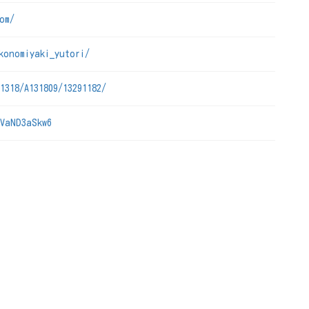
om/
konomiyaki_yutori/
1318/A131809/13291182/
QVaND3aSkw6