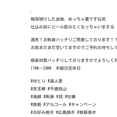
.
梅雨明けした途端、めっちゃ夏ですね笑
仕込み前にビール飲みたくなっちゃいます🤤
週末！お刺身バッチリご用意しております！
お席まだまだ空いてますのでご予約お待ちし
感染対策バッチリしておりますのでよろしく
17時〜24時 木曜日定休日
#ゆとり #遊人里
#京王線 #千歳烏山
#海鮮 #刺身 #貝 #牡蠣
#鉄板 #アルコール #キャンペーン
#お好み焼き #広島焼き #鉄板焼き