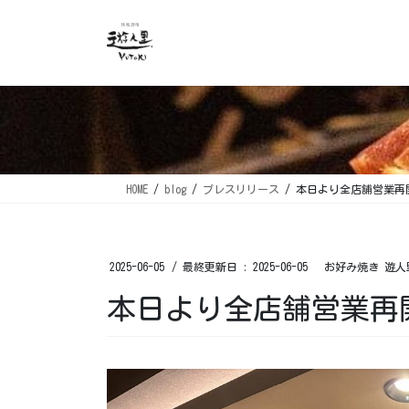
コ
ナ
ン
ビ
テ
ゲ
ン
ー
ツ
シ
に
ョ
移
ン
動
に
移
HOME
blog
プレスリリース
本日より全店舗営業再開で
動
2025-06-05
/ 最終更新日 :
2025-06-05
お好み焼き 遊人
本日より全店舗営業再開で