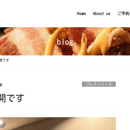
Home
About us
ご予約
blog
す️ ⁡
プレスリリース
里
す️ ⁡