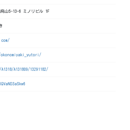
烏山5-13-6 ミノリビル 1F
き
.com/
/okonomiyaki_yutori/
/A1318/A131809/13291182/
KQVaND3aSkw6