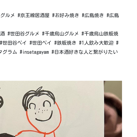
線グルメ #京王線居酒屋 #お好み焼き #広島焼き #広島
酒 #世田谷グルメ #千歳烏山グルメ #千歳烏山鉄板焼
#世田谷ペイ #世田ペイ #鉄板焼き #1人飲み大歓迎 #
グラム #insetagayam #日本酒好きな人と繋がりたい