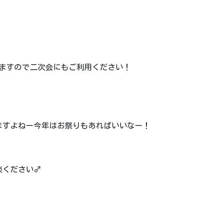
てますので二次会にもご利用ください！
すよねー️今年はお祭りもあればいいなー！
ださい‍♂️