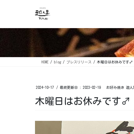
コ
ナ
ン
ビ
テ
ゲ
ン
ー
ツ
シ
に
ョ
移
ン
動
に
移
HOME
blog
プレスリリース
木曜日はお休みです‍♂️ 
動
2024-10-17
/ 最終更新日 :
2023-02-19
お好み焼き 遊人
木曜日はお休みです‍♂️ 