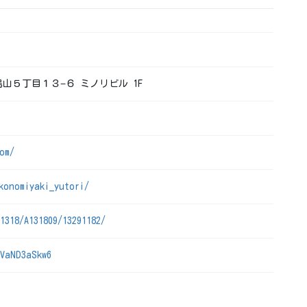
南烏山５丁目１３−６ ミノリビル 1F
om/
konomiyaki_yutori/
1318/A131809/13291182/
QVaND3aSkw6