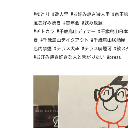
#ゆとり #遊人里 #お好み焼き遊人里 #京王
風お好み焼き #忘年会 #飲み放題
#チトカラ #千歳烏山ディナー #千歳烏山日本
き #千歳烏山テイクアウト #千歳烏山居酒屋 
店内禁煙 #テラス犬ok #テラス喫煙可 #飲スタ
#お好み焼き好きな人と繋がりたい #press