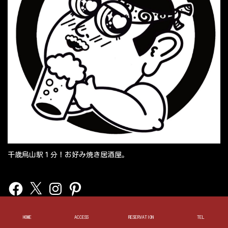
千歳烏山駅１分！お好み焼き居酒屋。
Facebook
X
Instagram
Pinterest
Infomation
HOME
ACCESS
RESERVATION
TEL