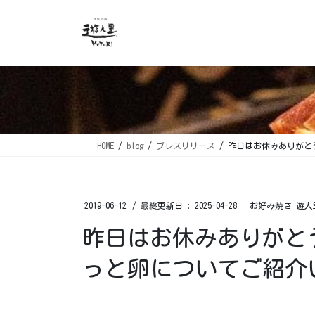
コ
ナ
ン
ビ
テ
ゲ
ン
ー
ツ
シ
に
ョ
移
ン
動
に
移
HOME
blog
プレスリリース
昨日はお休みありがと
動
2019-06-12
/ 最終更新日 :
2025-04-28
お好み焼き 遊人
昨日はお休みありがと
っと卵についてご紹介