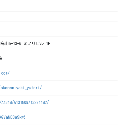
烏山5-13-6 ミノリビル 1F
き
.com/
/okonomiyaki_yutori/
/A1318/A131809/13291182/
KQVaND3aSkw6