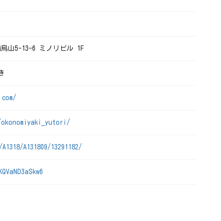
烏山5-13-6 ミノリビル 1F
き
.com/
/okonomiyaki_yutori/
/A1318/A131809/13291182/
KQVaND3aSkw6