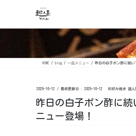
コ
ナ
ン
ビ
テ
ゲ
ン
ー
ツ
シ
に
ョ
移
ン
動
に
移
HOME
blog
一品メニュー
昨日の白子ポン酢に続い
動
2025-10-12
/ 最終更新日 :
2025-10-12
お好み焼き 遊人
昨日の白子ポン酢に続
ニュー登場！