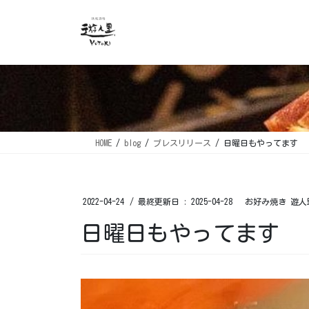
コ
ナ
ン
ビ
テ
ゲ
ン
ー
ツ
シ
に
ョ
移
ン
動
に
移
HOME
blog
プレスリリース
日曜日もやってます ⁡
動
2022-04-24
/ 最終更新日 :
2025-04-28
お好み焼き 遊人
日曜日もやってます ⁡