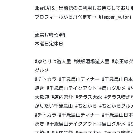
UberEATS、出前館のご利用もお待ちしており
プロフィールから飛べます→ @teppan_yutori
通常17時-24時
木曜日定休日
#ゆとり #遊人里 #鉄板酒場遊人里 #京王線
グルメ
#チトカラ #千歳烏山ディナー #千歳烏山日本
焼き #千歳烏山テイクアウト #烏山グルメ #生
大歓迎 #店内禁煙 #テラス犬ok #テラス喫煙可 
がりたい千歳烏山 #ちとから #ちとからグル
#チトカラ #千歳烏山ディナー #千歳烏山日本
焼き #千歳烏山テイクアウト #烏山グルメ #生
大歓迎 #店内禁煙 #テラス犬ok #テラス喫煙可 