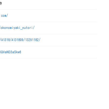
き
.com/
/okonomiyaki_yutori/
/A1318/A131809/13291182/
KQVaND3aSkw6