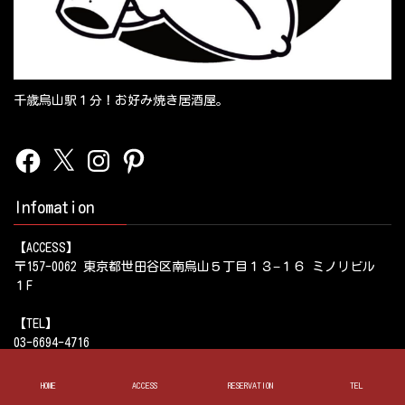
千歳烏山駅１分！お好み焼き居酒屋。
Facebook
X
Instagram
Pinterest
Infomation
【ACCESS】
〒157-0062 東京都世田谷区南烏山５丁目１３−１６ ミノリビル
１F
【TEL】
03-6694-4716
【営業時間】
HOME
ACCESS
RESERVATION
TEL
17:00～0:00