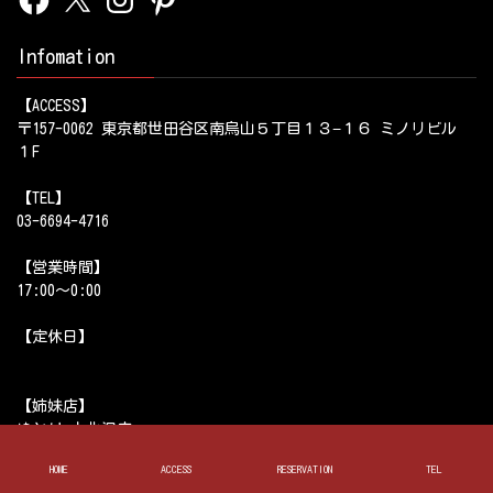
Infomation
【ACCESS】
〒157-0062 東京都世田谷区南烏山５丁目１３−１６ ミノリビル
１F
【TEL】
03-6694-4716
【営業時間】
17:00～0:00
【定休日】
【姉妹店】
ゆとり 上北沢店
酒場ゆとり 五反田店
HOME
ACCESS
RESERVATION
TEL