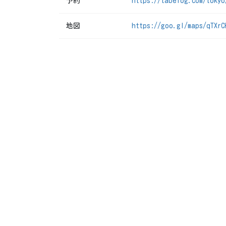
予約
https://tabelog.com/tokyo
地図
https://goo.gl/maps/qTXrC