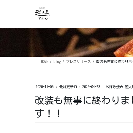
コ
ナ
ン
ビ
テ
ゲ
ン
ー
ツ
シ
に
ョ
移
ン
動
に
移
HOME
blog
プレスリリース
改装も無事に終わりま
動
2020-11-05
/ 最終更新日 :
2025-04-28
お好み焼き 遊人
改装も無事に終わりま
す！！