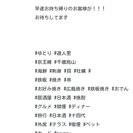
早速お持ち帰りのお客様が！！！
お待ちしてます
#ゆとり #遊人里
#京王線 #千歳烏山
#海鮮 #刺身 #貝 #牡蠣 #
#鉄板 #焼き #串
#お好み焼き #広島焼き #鉄板焼き #おでん
#居酒屋 #日本酒 #焼酎
#グルメ #禁煙 #ディナー
#旅行 #日本酒 #十四代
#外席 #テラス #喫煙 #ペット