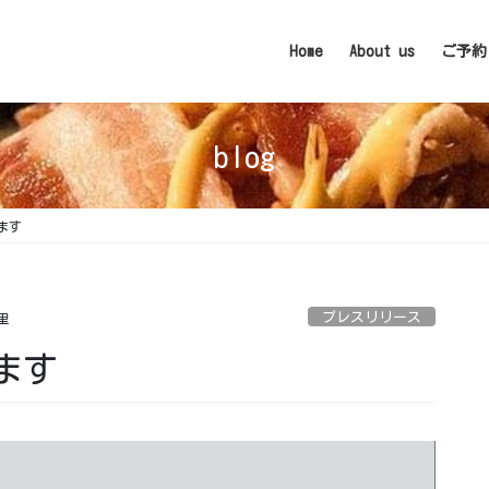
Home
About us
ご予約
blog
す ⁡
プレスリリース
里
す ⁡