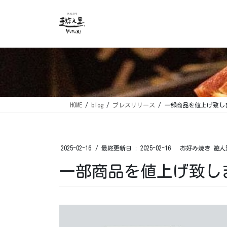
コ
ナ
ン
ビ
テ
ゲ
ン
ー
ツ
シ
に
ョ
移
ン
動
に
移
HOME
blog
プレスリリース
一部商品を値上げ致しま
動
2025-02-16
/ 最終更新日 :
2025-02-16
お好み焼き 遊人
一部商品を値上げ致しま