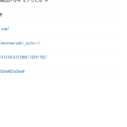
烏山5-13-6 ミノリビル 1F
き
.com/
/okonomiyaki_yutori/
/A1318/A131809/13291182/
KQVaND3aSkw6