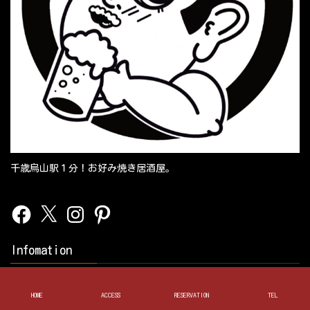
千歳烏山駅１分！お好み焼き居酒屋。
Facebook
X
Instagram
Pinterest
Infomation
【ACCESS】
〒157-0062 東京都世田谷区南烏山５丁目１３−１６ ミノリビル
HOME
ACCESS
RESERVATION
TEL