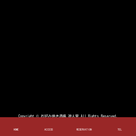
Copyright ©
お好み焼き酒場 遊人里
All Rights Reserved.
HOME
ACCESS
RESERVATION
TEL