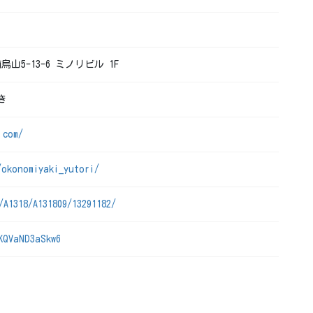
烏山5-13-6 ミノリビル 1F
き
.com/
/okonomiyaki_yutori/
/A1318/A131809/13291182/
KQVaND3aSkw6