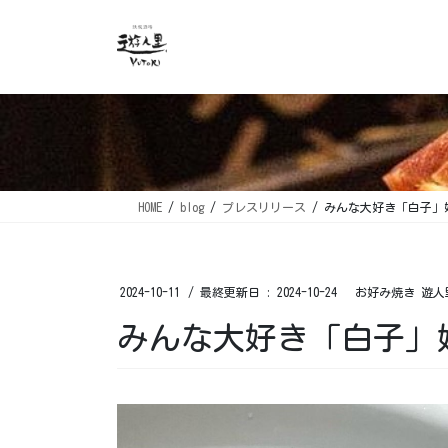
コ
ナ
ン
ビ
テ
ゲ
ン
ー
ツ
シ
に
ョ
移
ン
動
に
移
HOME
blog
プレスリリース
みんな大好き「白子」始
動
2024-10-11
/ 最終更新日 :
2024-10-24
お好み焼き 遊人
みんな大好き「白子」始