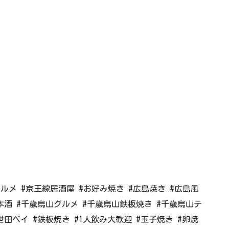
グルメ #京王線居酒屋 #お好み焼き #広島焼き #広島風
本酒 #千歳烏山グルメ #千歳烏山鉄板焼き #千歳烏山テ
世田ペイ #鉄板焼き #1人飲み大歓迎 #玉子焼き #卵焼