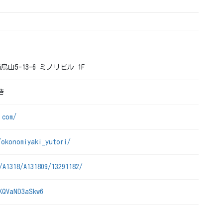
烏山5-13-6 ミノリビル 1F
き
.com/
/okonomiyaki_yutori/
/A1318/A131809/13291182/
KQVaND3aSkw6