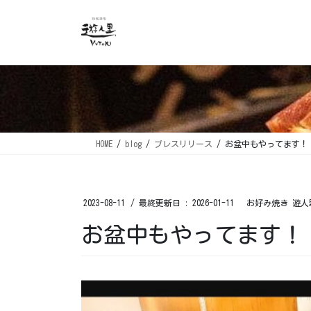
コ
ナ
ン
ビ
テ
ゲ
ン
ー
ツ
シ
に
ョ
移
ン
動
に
移
HOME
blog
プレスリリース
お盆中もやってます！ 
動
2023-08-11
/ 最終更新日 :
2026-01-11
お好み焼き 遊人
お盆中もやってます！ 