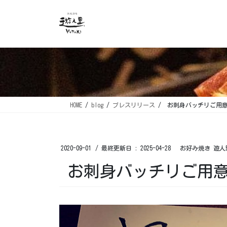
コ
ナ
ン
ビ
テ
ゲ
ン
ー
ツ
シ
に
ョ
移
ン
動
に
移
HOME
blog
プレスリリース
お刺身バッチリご用意
動
2020-09-01
/ 最終更新日 :
2025-04-28
お好み焼き 遊人
お刺身バッチリご用意