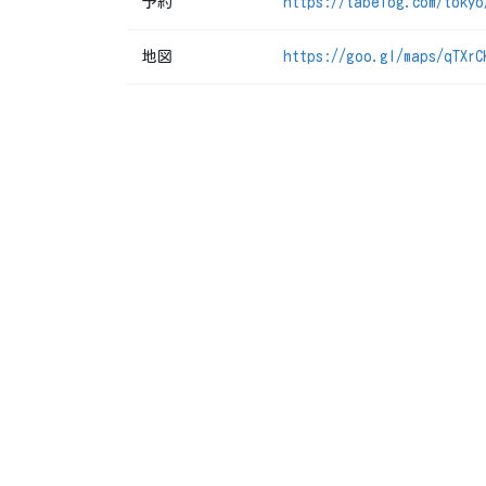
予約
https://tabelog.com/tokyo
地図
https://goo.gl/maps/qTXrC