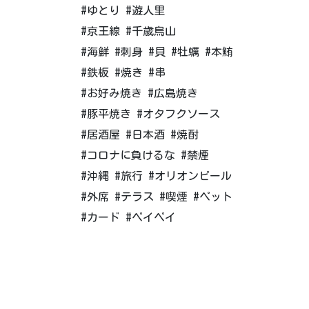
#ゆとり #遊人里
#京王線 #千歳烏山
#海鮮 #刺身 #貝 #牡蠣 #本鮪
#鉄板 #焼き #串
#お好み焼き #広島焼き
#豚平焼き #オタフクソース
#居酒屋 #日本酒 #焼酎
#コロナに負けるな #禁煙
#沖縄 #旅行 #オリオンビール
#外席 #テラス #喫煙 #ペット
#カード #ペイペイ