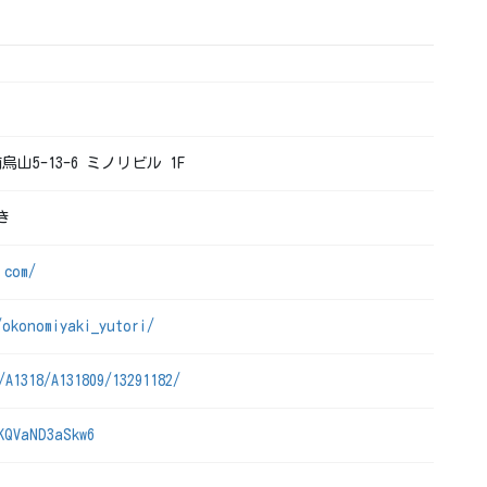
烏山5-13-6 ミノリビル 1F
き
.com/
/okonomiyaki_yutori/
/A1318/A131809/13291182/
KQVaND3aSkw6