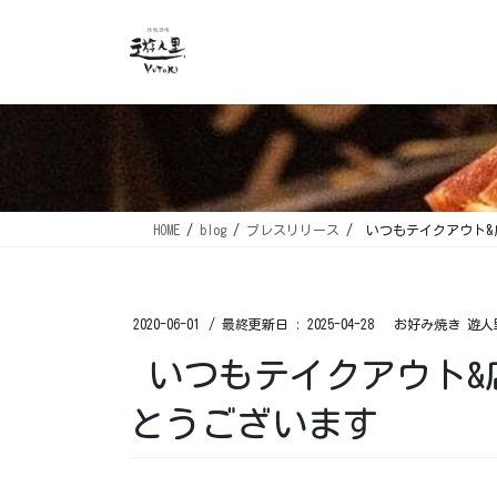
コ
ナ
ン
ビ
テ
ゲ
ン
ー
ツ
シ
に
ョ
移
ン
動
に
移
HOME
blog
プレスリリース
いつもテイクアウト&
動
2020-06-01
/ 最終更新日 :
2025-04-28
お好み焼き 遊人
いつもテイクアウト&
とうございます