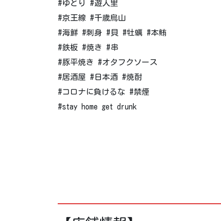
#ゆとり #遊人里
#京王線 #千歳烏山
#海鮮 #刺身 #貝 #牡蠣 #本鮪
#鉄板 #焼き #串
#豚平焼き #オタフクソース
#居酒屋 #日本酒 #焼酎
#コロナに負けるな #禁煙
#stay home get drunk