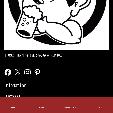
千歳烏山駅１分！お好み焼き居酒屋。
Facebook
X
Instagram
Pinterest
Infomation
【ACCESS】
〒157-0062 東京都世田谷区南烏山５丁目１３−１６ ミノリビル
１F
HOME
ACCESS
RESERVATION
TEL