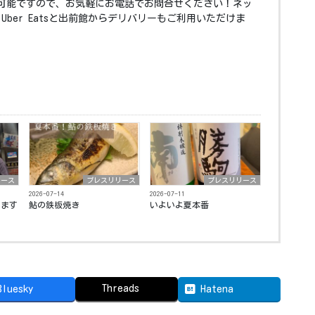
可能ですので、お気軽にお電話でお問合せください！ネッ
Uber Eatsと出前館からデリバリーもご利用いただけま
リース
プレスリリース
プレスリリース
2026-07-14
2026-07-11
ます️
鮎の鉄板焼き ⁡
いよいよ夏本番️ ⁡
Threads
Bluesky
Hatena