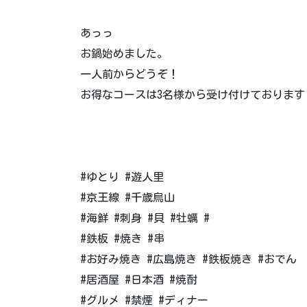
あっっ
お鍋始めました。
一人前からどうぞ！
お得なコースは3名様から受け付けております
#ゆとり #遊人里
#京王線 #千歳烏山
#海鮮 #刺身 #貝 #牡蠣 #
#鉄板 #焼き #串
#お好み焼き #広島焼き #鉄板焼き #おでん
#居酒屋 #日本酒 #焼酎
#グルメ #禁煙 #ディナー