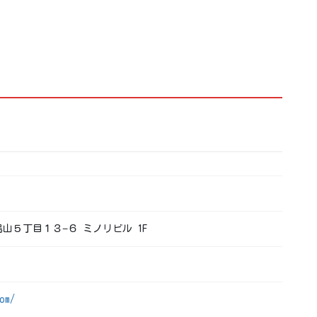
南烏山５丁目１３−６ ミノリビル 1F
om/