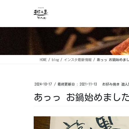
コ
ナ
ン
ビ
テ
ゲ
ン
ー
ツ
シ
に
ョ
移
ン
動
に
移
HOME
blog
インスタ最新情報
あっっ お鍋始めま
動
2024-10-17
/ 最終更新日 :
2021-11-13
お好み焼き 遊人
あっっ お鍋始めまし