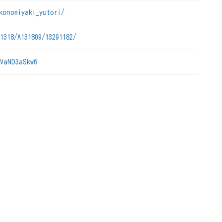
konomiyaki_yutori/
1318/A131809/13291182/
QVaND3aSkw6