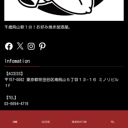
千歳烏山駅１分！お好み焼き居酒屋。
Facebook
X
Instagram
Pinterest
Infomation
【ACCESS】
〒157-0062 東京都世田谷区南烏山５丁目１３−１６ ミノリビル
１F
【TEL】
03-6694-4716
【営業時間】
17:00～0:00
HOME
ACCESS
RESERVATION
TEL