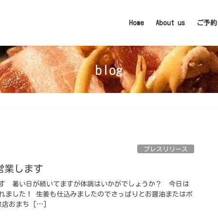
Home
About us
ご予約
blog
プレスリリース
します️ ⁡
️ ⁡ 暑い日が続いてますが体調はいかがでしょうか？ ⁡ 今日は
れました！ 生姜も仕込みましたのでさっぱりとお醤油またはポ
店おまち […]