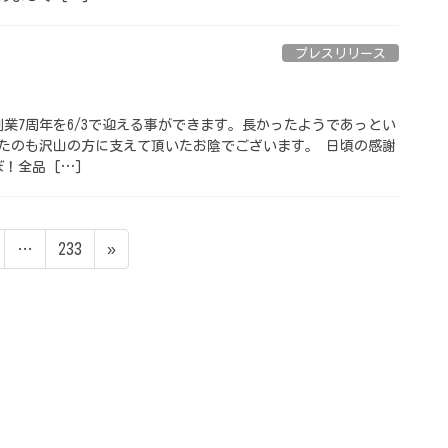
プレスリリース
たが創業7周年を6/3で迎える事ができます。長かったようであっとい
たのも沢山の方に支えて頂いたお陰でございます。 日頃の感謝
！全品 […]
ペ
…
233
»
ー
ジ