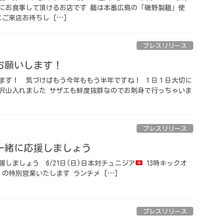
にお食事して頂けるお店です️ 麺は本番広島の「磯野製麺」使
ご来店お待ちし […]
プレスリリース
願いします！ ⁡
ます！ ⁡ 気づけばもう今年ももう半年ですね！ １日１日大切に
魚沢山入れました️ サザエも鮮度抜群なのでお刺身で行っちゃいま
プレスリリース
緒に応援しましょう ⁡
ましょう ⁡ 6/21日(日)日本対チュニジア
13時キックオ
」 の特別営業いたします
ランチメ […]
プレスリリース