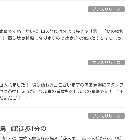
プレスリリース
本番ですね！熱い🥵 個人的には冬より好きです🤭 ⁡ 「鮎の鉄板
す！ 蒸し焼き状態になりますので焼き台で焼いたのとはちょっ
プレスリリース
を沢山入れました！ 隠し酒も沢山ございますのでお気軽にスタッフ
ゴーヤや谷中しょうが、つぶ貝の旨煮も久しぶりの登場です！ ご予
まだご […]
プレスリリース
烏山駅徒歩1分の
徒歩1分の 本格広島お好み焼き「遊人里」 お一人様からお子様