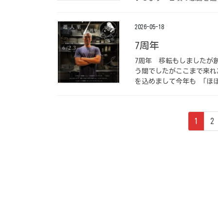
2026-05-18
️7周年 ⁡
️7周年 ⁡ 移転もしまし
う間でしたがここまで来れ
を込めまして今年も 「ほぼ
投
ペ
ペ
1
2
稿
ー
ー
ジ
ジ
の
ペ
ー
ジ
送