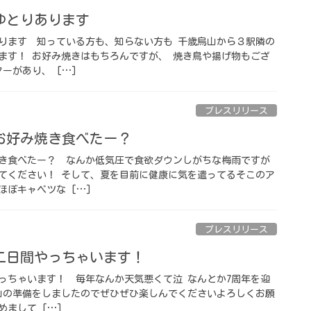
とりあります️ ⁡
ます️ ⁡ 知っている方も、知らない方も 千歳烏山から３駅隣の
ます！ お好み焼きはもちろんですが、 焼き鳥や揚げ物もござ
ーがあり、 […]
プレスリリース
好み焼き食べたー？ ⁡
食べたー？ ⁡ なんか低気圧で食欲ダウン️しがちな梅雨ですが
てください！ そして、夏を目前に健康に気を遣ってるそこのア
ぼキャベツな […]
プレスリリース
日間やっちゃいます！ ⁡
ちゃいます！ ⁡ 毎年なんか天気悪くて泣 なんとか7周年を迎
山の準備をしましたのでぜひぜひ楽しんでください️よろしくお願
めまして […]