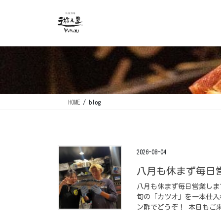
コ
ナ
ン
ビ
テ
ゲ
ン
ー
ツ
シ
に
ョ
移
ン
動
に
移
HOME
blog
動
2026-08-04
八月も休まず毎日営業
八月も休まず毎日営業します
旬の「カツオ」を一本仕入
ン酢でどうぞ！ 本日もご来