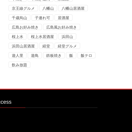
京王線グルメ
八幡山
八幡山居酒屋
千歳烏山
子連れ可
居酒屋
広島お好み焼き
広島風お好み焼き
桜上水
桜上水居酒屋
浜田山
浜田山居酒屋
経堂
経堂グルメ
遊人里
遊鳥
鉄板焼き
飯
飯テロ
飲み放題
ccess