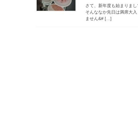
さて、新年度も始まりまし
そんななか先日は満席大入
ません‍&# […]