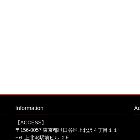
Information
A
【ACCESS】
〒156-0057 東京都世田谷区上北沢４丁目１１
−６ 上北沢駅前ビル ２F