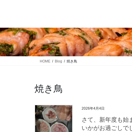
コ
ナ
ン
ビ
テ
ゲ
ン
ー
ツ
シ
に
ョ
移
ン
動
に
移
HOME
Blog
焼き鳥
動
焼き鳥
2026年4月4日
さて、新年度も始
いかがお過ごしでし