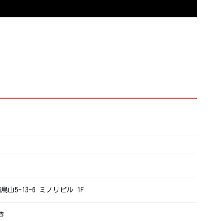
烏山5-13-6 ミノリビル 1F
き