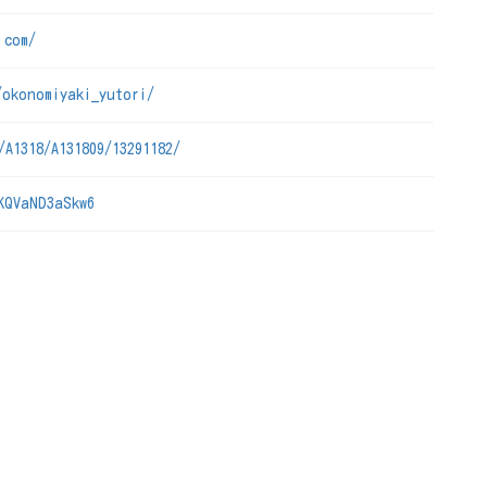
.com/
/okonomiyaki_yutori/
/A1318/A131809/13291182/
KQVaND3aSkw6