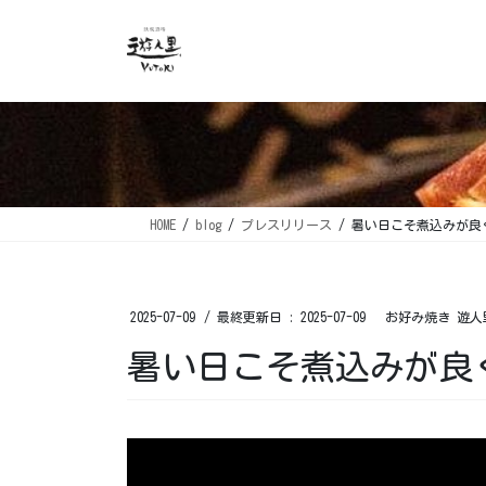
コ
ナ
ン
ビ
テ
ゲ
ン
ー
ツ
シ
に
ョ
移
ン
動
に
移
HOME
blog
プレスリリース
暑い日こそ️煮込みが良く
動
2025-07-09
/ 最終更新日 :
2025-07-09
お好み焼き 遊人
暑い日こそ️煮込みが良く