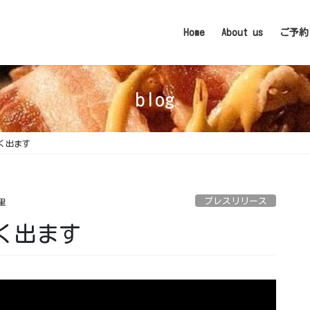
Home
About us
ご予約
blog
出ます️ ⁡
プレスリリース
里
出ます️ ⁡